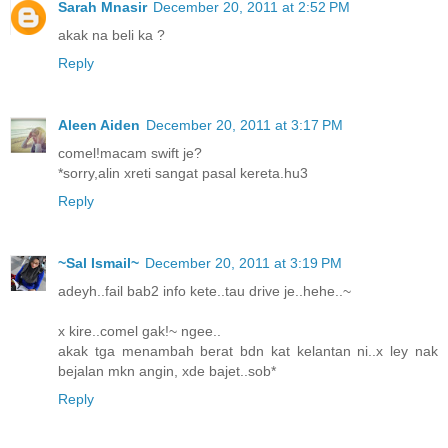
Sarah Mnasir
December 20, 2011 at 2:52 PM
akak na beli ka ?
Reply
Aleen Aiden
December 20, 2011 at 3:17 PM
comel!macam swift je?
*sorry,alin xreti sangat pasal kereta.hu3
Reply
~Sal Ismail~
December 20, 2011 at 3:19 PM
adeyh..fail bab2 info kete..tau drive je..hehe..~
x kire..comel gak!~ ngee..
akak tga menambah berat bdn kat kelantan ni..x ley nak
bejalan mkn angin, xde bajet..sob*
Reply