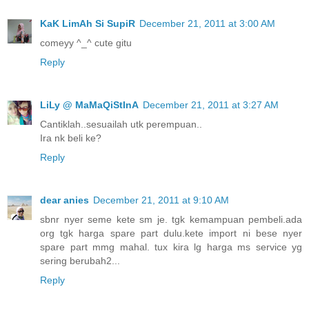
KaK LimAh Si SupiR
December 21, 2011 at 3:00 AM
comeyy ^_^ cute gitu
Reply
LiLy @ MaMaQiStInA
December 21, 2011 at 3:27 AM
Cantiklah..sesuailah utk perempuan..
Ira nk beli ke?
Reply
dear anies
December 21, 2011 at 9:10 AM
sbnr nyer seme kete sm je. tgk kemampuan pembeli.ada
org tgk harga spare part dulu.kete import ni bese nyer
spare part mmg mahal. tux kira lg harga ms service yg
sering berubah2...
Reply