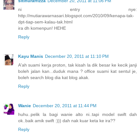
sitinuraffizza
December 20, 2011 at 11:06 PM
ni entry nye:
http://mutiarawarnasari.blogspot.com/2010/09/kenapa-tak-
dpt-tiap-sem-kalau-tak.html
ira dh komenpun! HEHE
Reply
Kayu Manis
December 20, 2011 at 11:10 PM
A'ah suami kerja proton, tak kisah la dik besar ke kecik janji
boleh jalan kan...duduk mana ? office suami kat sentul je,
boleh search blog dia kat blog akak.
Reply
Wanie
December 20, 2011 at 11:44 PM
huhu..pelik la bagi wanie alto ni..tapi model swift dah
ok..baik amik swift :))) dah nak kuar keta ke ira??
Reply