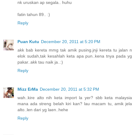
nk uruskan ap segala.. huhu
fatin tahun 89.. :)
Reply
Puan Kutu
December 20, 2011 at 5:20 PM
akk bab kereta mmg tak amik pusing.jnji kereta tu jalan n
elok sudah,tak kesahlah keta apa pun..kena tnya pada yg
pakar..akk tau naik ja..:)
Reply
Mizz ErMa
December 20, 2011 at 5:32 PM
wah..kire alto nih keta import la yer? sbb keta malaysia
mana ada streng belah kiri kan? lau macam tu, amik jela
alto..len dari yg laen..hehe
Reply