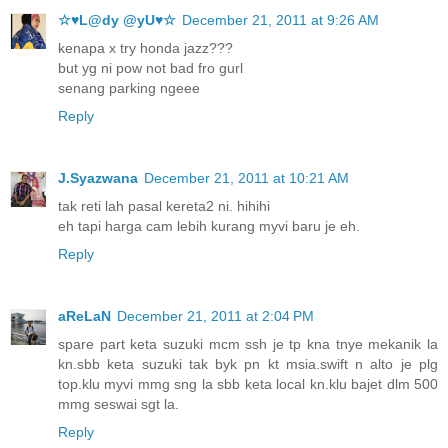
☆♥L@dy @yU♥☆
December 21, 2011 at 9:26 AM
kenapa x try honda jazz???
but yg ni pow not bad fro gurl
senang parking ngeee
Reply
J.Syazwana
December 21, 2011 at 10:21 AM
tak reti lah pasal kereta2 ni. hihihi
eh tapi harga cam lebih kurang myvi baru je eh.
Reply
aReLaN
December 21, 2011 at 2:04 PM
spare part keta suzuki mcm ssh je tp kna tnye mekanik la
kn.sbb keta suzuki tak byk pn kt msia.swift n alto je plg
top.klu myvi mmg sng la sbb keta local kn.klu bajet dlm 500
mmg seswai sgt la.
Reply