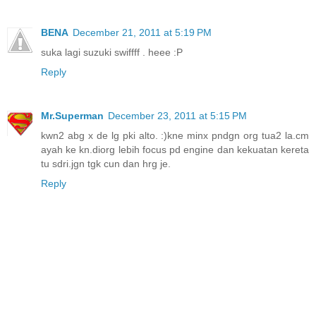
BENA
December 21, 2011 at 5:19 PM
suka lagi suzuki swiffff . heee :P
Reply
Mr.Superman
December 23, 2011 at 5:15 PM
kwn2 abg x de lg pki alto. :)kne minx pndgn org tua2 la.cm
ayah ke kn.diorg lebih focus pd engine dan kekuatan kereta
tu sdri.jgn tgk cun dan hrg je.
Reply