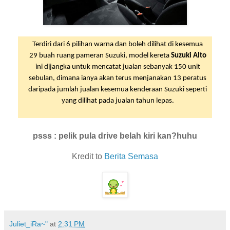
Terdiri dari 6 pilihan warna dan boleh dilihat di kesemua
29 buah ruang pameran Suzuki, model kereta
Suzuki Alto
ini dijangka untuk mencatat jualan sebanyak 150 unit
sebulan, dimana ianya akan terus menjanakan 13 peratus
daripada jumlah jualan kesemua kenderaan Suzuki seperti
yang dilihat pada jualan tahun lepas.
psss : pelik pula drive belah kiri kan?huhu
Kredit to
Berita Semasa
Juliet_iRa~"
at
2:31 PM