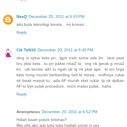
NasQ
December 20, 2011 at 6:43 PM
aku buta teknologi kereta... no komen...
Reply
Cik TeN10
December 20, 2011 at 6:45 PM
skrg ni xpkai keta pn.. lgpn train sume ade kn.. next year
bru pkai keta.. tu pn pakat rmai2 la.. sng nk gerak g mna2
kn.. utk kereta sdri tu ngah pk lg nk pkai ape.. kt sni hrga
kete mmg murah berbanding beli kt mesia.. mslhnya cukai
nk bwak masuk tu.. ada AP murah sket cukai. tp nk dptkan
AP tu byk pulak procedure.. mcm malas pulak.. haha
Reply
Anonymous
December 20, 2011 at 6:52 PM
Hdiah bwah pokok krismas?
Btw ofia aku wat tuka tuka hadiah jumat ni.yey.