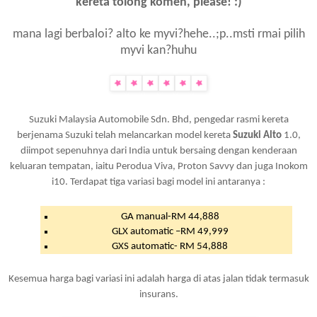
kereta tolong komen, please! :)
mana lagi berbaloi? alto ke myvi?hehe..;p..msti rmai pilih
myvi kan?huhu
Suzuki Malaysia Automobile Sdn. Bhd, pengedar rasmi kereta
berjenama Suzuki telah melancarkan model kereta
Suzuki Alto
1.0,
diimpot sepenuhnya dari India untuk bersaing dengan kenderaan
keluaran tempatan, iaitu Perodua Viva, Proton Savvy dan juga Inokom
i10. Terdapat tiga variasi bagi model ini antaranya :
GA manual-RM 44,888
GLX automatic –RM 49,999
GXS automatic- RM 54,888
Kesemua harga bagi variasi ini adalah harga di atas jalan tidak termasuk
insurans.