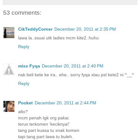
53 comments:
CikTeddyCorner
December 20, 2011 at 2:35 PM
lawa la..ssuai utk ladies mcm kite2..huhu
Reply
miss Fyqa
December 20, 2011 at 2:40 PM
nak beli kete ke ira.. ehe.. sorry fyqa xtau psl kete2 ni ^__^
Reply
Pocket
December 20, 2011 at 2:44 PM
alto?
mcm penah tgk org pakai.
terus terkomen 'keciknya!'
tang part kuasa tu xnak komen
tapi tang part lawa tu buleh.