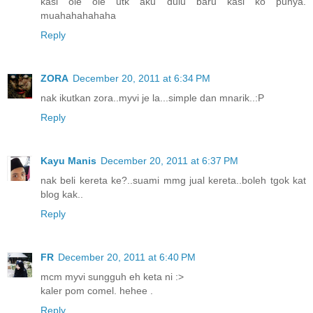
kasi ole ole utk aku dulu baru kasi ko punya.
muahahahahaha
Reply
ZORA
December 20, 2011 at 6:34 PM
nak ikutkan zora..myvi je la...simple dan mnarik..:P
Reply
Kayu Manis
December 20, 2011 at 6:37 PM
nak beli kereta ke?..suami mmg jual kereta..boleh tgok kat
blog kak..
Reply
FR
December 20, 2011 at 6:40 PM
mcm myvi sungguh eh keta ni :>
kaler pom comel. hehee .
Reply