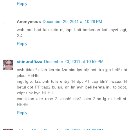
Reply
Anonymous
December 20, 2011 at 10:28 PM
wah,,not bad lah kete ni,,tapi hati berkenan kat myvi lagi,
XD
Reply
sitinuraffizza
December 20, 2011 at 10:59 PM
owh tidak!! nilah kereta fza aim lps bljr nnt. ira jgn beli! nnt
jeles. HEHE
ingt lg x, fza pnh tulis entry 'kl dpt PT tiap bln?'. waaa, kl
betul dpt PT tiap2 bulan, dh lm ayh beli kereta ini. tp xdpt.
xdpt r nk byr. HUHU
cantikkan aler rose 2. aishh! sbr2. aim 2thn lg nk beli ni.
HEHE
Reply