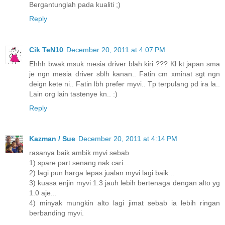
Bergantunglah pada kualiti ;)
Reply
Cik TeN10
December 20, 2011 at 4:07 PM
Ehhh bwak msuk mesia driver blah kiri ??? Kl kt japan sma
je ngn mesia driver sblh kanan.. Fatin cm xminat sgt ngn
deign kete ni.. Fatin lbh prefer myvi.. Tp terpulang pd ira la..
Lain org lain tastenye kn.. :)
Reply
Kazman / Sue
December 20, 2011 at 4:14 PM
rasanya baik ambik myvi sebab
1) spare part senang nak cari...
2) lagi pun harga lepas jualan myvi lagi baik...
3) kuasa enjin myvi 1.3 jauh lebih bertenaga dengan alto yg
1.0 aje...
4) minyak mungkin alto lagi jimat sebab ia lebih ringan
berbanding myvi.