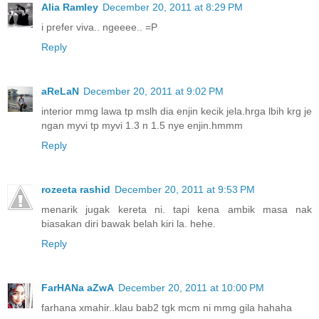
Alia Ramley
December 20, 2011 at 8:29 PM
i prefer viva.. ngeeee.. =P
Reply
aReLaN
December 20, 2011 at 9:02 PM
interior mmg lawa tp mslh dia enjin kecik jela.hrga lbih krg je
ngan myvi tp myvi 1.3 n 1.5 nye enjin.hmmm
Reply
rozeeta rashid
December 20, 2011 at 9:53 PM
menarik jugak kereta ni. tapi kena ambik masa nak
biasakan diri bawak belah kiri la. hehe.
Reply
FarHANa aZwA
December 20, 2011 at 10:00 PM
farhana xmahir..klau bab2 tgk mcm ni mmg gila hahaha